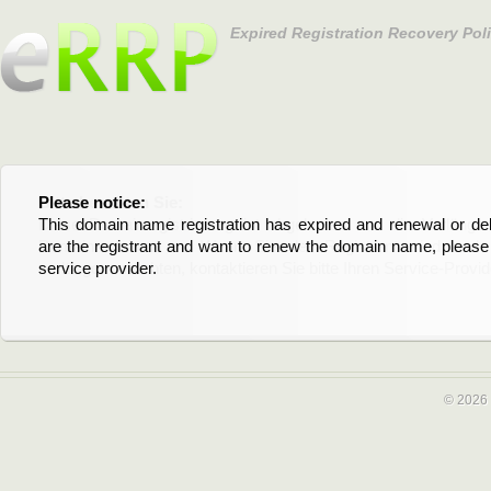
Expired Registration Recovery Pol
Please notice:
Bitte beachten Sie:
This domain name registration has expired and renewal or dele
Diese Domainregistrierung ist abgelaufen und die Verläng
are the registrant and want to renew the domain name, please 
Domain stehen an. Wenn Sie der Registrant sind und di
service provider.
verlängern möchten, kontaktieren Sie bitte Ihren Service-Provid
© 2026